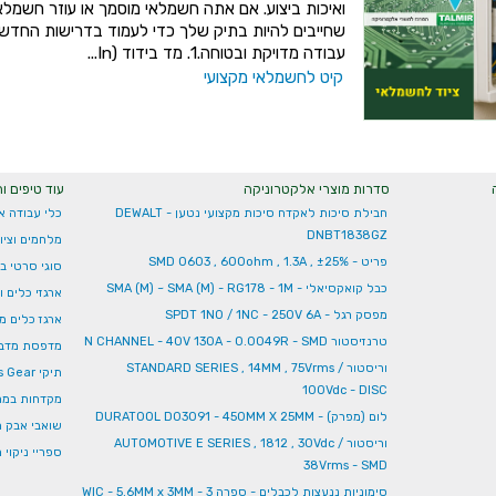
ואיכות ביצוע. אם אתה חשמלאי מוסמך או עוזר חשמלאי
שחייבים להיות בתיק שלך כדי לעמוד בדרישות החדשו
עבודה מדויקת ובטוחה.1. מד בידוד (In...
קיט לחשמלאי מקצועי
סדרות מוצרי אלקטרוניקה
עוד טיפים ו
חבילת סיכות לאקדח סיכות מקצועי נטען - DEWALT
כלי עבודה א
DNBT1838GZ
מלחמים וצי
פריט - SMD 0603 , 600ohm , 1.3A , ±25%
סוגי סרטי בי
כבל קואקסיאלי - SMA (M) ~ SMA (M) - RG178 - 1M
ארגזי כלים ו
מפסק רגל - SPDT 1NO / 1NC - 250V 6A
ארגז כלים מ
טרנזיסטור N CHANNEL - 40V 130A - 0.0049R - SMD
מדפסת מדבקו
וריסטור STANDARD SERIES , 14MM , 75Vrms /
תיקי Swiss Gear
100Vdc - DISC
מקדחות במח
לום (מפרק) - DURATOOL D03091 - 450MM X 25MM
שואבי אבק ת
וריסטור AUTOMOTIVE E SERIES , 1812 , 30Vdc /
ספריי ניקוי
38Vrms - SMD
סימוניות ננעצות לכבלים - ספרה 3 - WIC - 5.6MM x 3MM