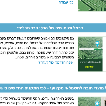
כלי עבודה
דרמל ושימושים של הכלי הרב תכליתי
גם מקצוענים וגם אנשים שאוהבים לעשות דברים בעצמ
הכלים הרב תכליתיים של דרמל. הם נוחים, אמינים, פ
פתרונות ויכולות שונות בהתאם לצורך. הנה חלק מהדבר
יכול לחתוך דרך עץ, מתכת, קירות גבס, פלסטיק וחומר
משטחים לצביעה או גימורים אחרים. &nb...
איפה הדרמל יכול לעזור?
לפי התקנים החדשים בישראל
בשנים האחרונות עודכנו תקני החשמל בישראל כדי לש
העבודה של אנשי המקצוע. זה לא רק עניין של רגולציה –