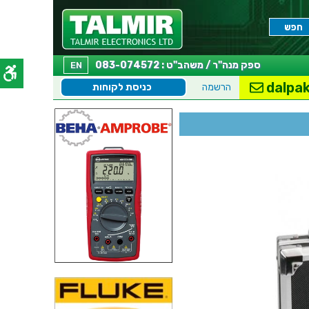
ספק מנה"ר / משהב"ט : 083-074572
EN
dalpak
הרשמה
כניסת לקוחות