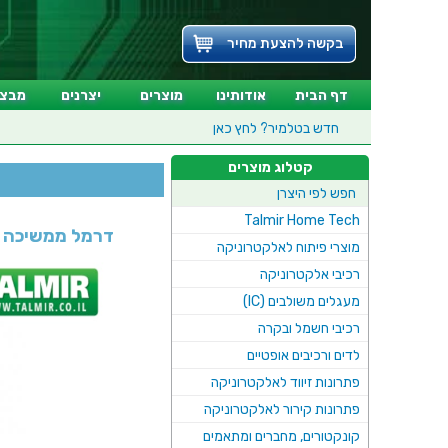
בקשה להצעת מחיר
דף הבית
אודותינו
מוצרים
יצרנים
מבצע
חדש בטלמיר?
לחץ כאן
קטלוג מוצרים
חפש לפי היצרן
Talmir Home Tech
דרמל ממשיכה 
מוצרי פיתוח לאלקטרוניקה
רכיבי אלקטרוניקה
מעגלים משולבים (IC)
רכיבי חשמל ובקרה
לדים ורכיבים אופטיים
פתרונות זיווד לאלקטרוניקה
פתרונות קירור לאלקטרוניקה
קונקטורים, מחברים ומתאמים