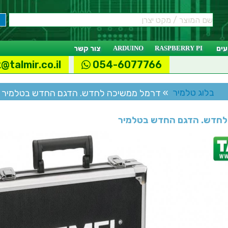
ים
RASPBERRY PI
ARDUINO
צור קשר
@talmir.co.il
054-6077766
בלוג טלמיר
» דרמל ממשיכה לחדש. הדגם החדש בטלמיר
לחדש. הדגם החדש בטלמיר