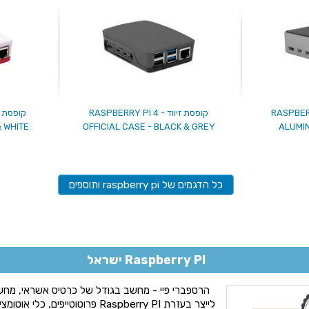
 RASPBERRY PI 4
קופסת זיווד - RASPBERRY PI 4
& WHITE
OFFICIAL CASE - BLACK & GREY
ALUMIN
כל הדגמים של raspberry pi ותוספים
Raspberry PI ישראל
לייצר בעזרת Raspberry PI פרוטוטייפ