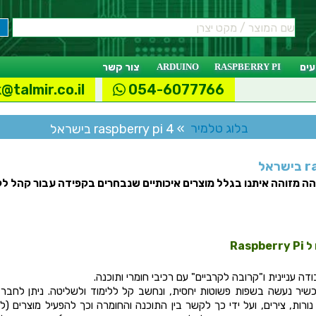
ים
RASPBERRY PI
ARDUINO
צור קשר
@talmir.co.il
054-6077766
בלוג טלמיר
» raspberry pi 4 בישראל
אל
ה מזוהה איתנו בגלל מוצרים איכותיים שנבחרים בקפידה עבור קהל לקו
Rasp
 עניינית ו"קרובה לקרביים" עם רכיבי חומרי ותוכנה.
שיר נעשה בשפות פשוטות יחסית, ונחשב קל ללימוד ולשליטה. ניתן לחבר
 נורות, צירים, ועל ידי כך לקשר בין התוכנה והחומרה וכך להפעיל מוצרים (ל