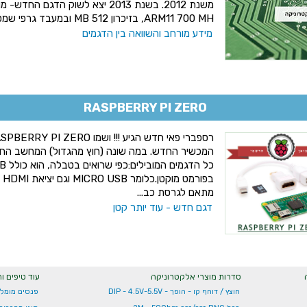
ARM11 700 MH, בזיכרון 512 MB ובמעבד גרפי שמסו...
מידע מורחב והשוואה בין הדגמים
RASPBERRY PI ZERO
המכשיר החדש. במה שונה (חוץ מהגדול) המחשב החד
בפ
מתאם לגרסת כב...
דגם חדש - עוד יותר קטן
סדרות מוצרי אלקטרוניקה
עוד טיפים ו
חוצץ / דוחף קו - הופך - DIP - 4.5V-5.5V
פנסים מומל