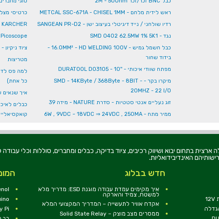
כבל BNC זכר/זכר 2M - 50Ohm
סוגי מחברים
ראש לידית מלחם - METCAL SSC-671A - CHISEL 1MM
כרטיסי מצלמה ל  PI
רדיו שולחני / נייד דיגיטלי בעיצוב ישן - SANGEAN PR-D2
KARCHER - כלי עבודה לניקוי ושטיפה קרשר
נגד - SMD 0402 62.5MW 1% 5K1
Picoscope
כבל חשמל גמיש - 16.0MM² - HD WELDING 100V -
ציוד ניקיון 
בידוד שחור
מטריצות
מפתח שוודי איכותי - ''DURATOOL D03105 - 10
מיקרו בקר - SMD - 14KByte / 368Byte - 8BIT -
כל אחת)
20MHZ - 22 I/O
איך שנאים ש
זוג נעליים אנטי סטטיות - סדרת NATURE - מידה 39
כבלים לאיכו
ממיר מתח - 6W , 9VDC ~ 18VDC ⇒ 24VDC , 250MA
קואקסיאליי
רוניקה בע"מ, הוקמה בשנת 1979, הינה מובילה ארצית בתחום יבוא ושיווק רכיבים, ציוד בדיקה, כבלים ומחברים, סוללו
ישותיהם האינדיבידואליות.
חדש בבלוג
המומ
איך מקימים עמדת עבודה מוגנת ESD: מדריך מלא
nol
למשטח, צמיד והארקה
1
uino
אקדח אוויר לתעשייה – המדריך המקצועי המלא
הגדלה
y Pi
ממסרים מצב מוצק – Solid State Relay
רב מ