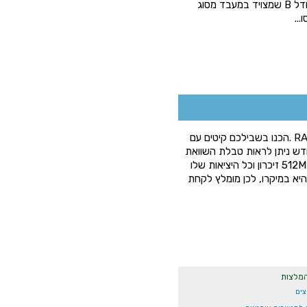
משנת 2012. בשנת 2013 יצא לשוק הדגם החדש- מודל B שמצויד במעבד מסוג
רספברי פאי חדש הגיע !!! ושמו RASPBERRY PI ZERO .הכנו בשבילכם קיטים עם
ש ניתן לראות טבלת השוואת
כל הדגמים המובילים:כפי שרואים בטבלה, הוא כולל 512MB זיכרון וכל היציאות שלו
ורמט מוקטן.כלומר MICRO USB וגם יציאת HDMI היא במיקרו, לכן מומלץ לקחת
המלצות
צים