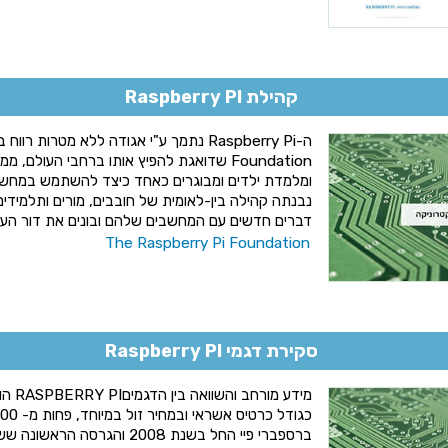
קהילת Raspberry PI
Foundation שדואגת להפיץ אותו ברחבי העולם
ומלמדת ילדים ומבוגרים כאחד כיצד להשתמש במחשב 
נבנתה קהילה בין-לאומית של חובבים, מורים ותלמידים
דברים חדשים עם המחשבים שלהם ובונים את דור העתי
The Raspberry Pi Foundation
סקירת דגמי Raspberry PI
מידע מ
ברספברי פיי החל בשנת 2008 והג