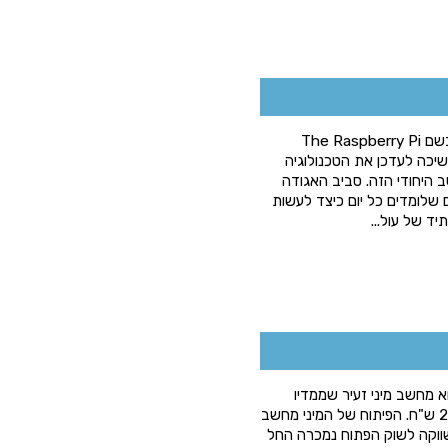
ה-Raspberry Pi נתמך ע"י אגודה ללא מטרות רווח בשם The Raspberry Pi
, ממשיכה לעדכן את הטכנולוגיה
היחודי הזה. סביב האגודה
 שלומדים כל יום כיצד לעשות
ד של עול...
ורחב והשוואה בין הדגמיםRASPBERRY PI הוא מחשב מיני זעיר שממדיו
כגודל כרטיס אשראי ובמחיר זול במיוחד, פחות מ- 200 ש"ח. הפיתוח של המיני מחשב
רסה הראשונה ששווקה לשוק הפתוח נמכרה החל