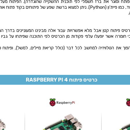
הפותח וסוגר את ברז חשמלי לפי תוכנית ההשקייה שהוגדרה). הפיתוח מע
פיתוח פשוטות ללימוד, כמו פיית'ון (Python). ניתן למצוא ברשת שפע של פיתוחים 
רטיס פיתוח קטן אבל מלא אפשרויות עבור אלה מבינינו המעוניינים בדרך
י חומרה אשר יופעלו עלפי פקודות מן הכרטיס לפי התוכנה שפיתחו על גביו
ך את הטלוויזיה למחשב לכל דבר (כולל קריאת מיילים, למשל), ופיתוח פ
כרטיס פיתוח RASPBERRY PI 4