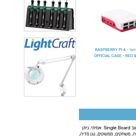
קופסת זיווד - RASPBERRY PI 4
OFFICIAL CASE - RED 
הרספברי פיי - מחשב בגודל של כרטיס אשראי, מחשב Single Board אמיתי. ניתן
ים, כלי אוטומציה, משחקים, ממשקים, נגן מדיה,