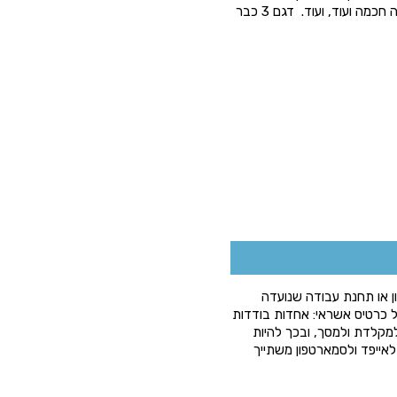
מכונת משחקים, מחשב לרכב, שלט למשחקים, טלויזיה חכמה ועוד, ועוד. דגם 3 כבר
מארטפון או תחנת עבודה שנועדה
 כרטיס אשראי: אחדות בודדות
למקלדת ולמסך, ובכך להיות
אייפד ולסמארטפון משתייך