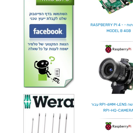
כרטיס פיתוח - RASPBERRY PI 4 -
MODEL B 4GB
מודול עדשה RPI-6MM-LENS עבור
RPI-HQ-CAMER