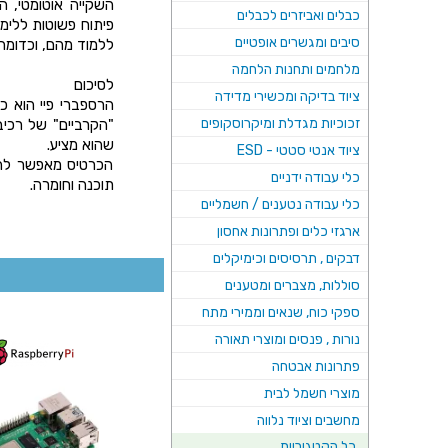
השקייה אוטומטי, 
כבלים ואביזרים לכבלים
סיבים ומגשרים אופטיים
ללמוד מהם, וכדומה.
מלחמים ותחנות הלחמה
לסיכום
ציוד בדיקה ומכשירי מדידה
הרספברי פיי הוא כ
זכוכיות מגדלת ומיקרוסקופים
"הקרביים" של רכיב
שהוא מציע.
ציוד אנטי סטטי - ESD
הכרטיס מאפשר להפו
כלי עבודה ידניים
תוכנה וחומרה.
כלי עבודה נטענים / חשמליים
ארגזי כלים ופתרונות אחסון
דבקים , תרסיסים וכימיקלים
סוללות, מצברים ומטענים
ספקי כוח, שנאים וממירי מתח
נורות , פנסים ומוצרי תאורה
פתרונות אבטחה
מוצרי חשמל לבית
מחשבים וציוד נלווה
כל הקטגוריות