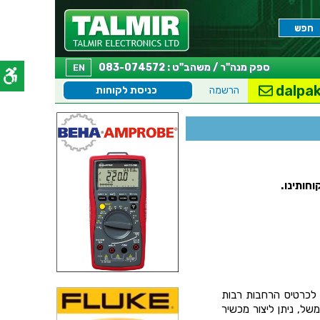
ספק מנה"ר / משהב"ט : 083-074572
EN
dalpak
הרשמה
כניסת לקוחות
חותינו.
 לכרטיס הרחבות רבות
משל, ניתן ליצור מכשיר