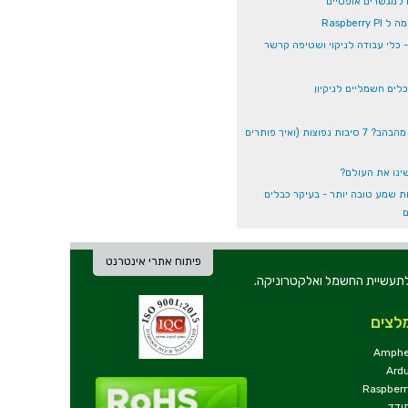
 למגשרים אופטיים
Raspberry
- כלים חשמליים לניקיון
למה פס לד מהבהב? 7 סיבות נפוצות (ואיך פותרים
ינו את העולם?
ת שמע טובה יותר - בעיקר כבלים
ם
פיתוח אתרי אינטרנט
ת וכלי עבודה לתעשיית החשמל ואלקטרוניקה.
לצים
Amphe
Ard
Raspberr
ודד