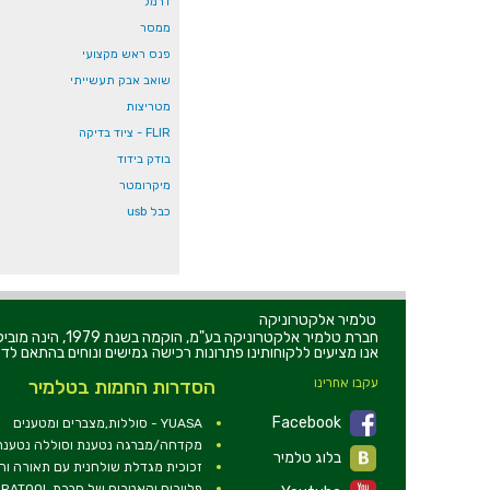
דרמל
ממסר
פנס ראש מקצועי
שואב אבק תעשייתי
מטריצות
FLIR - ציוד בדיקה
בודק בידוד
מיקרומטר
כבל usb
טלמיר אלקטרוניקה
חברת טלמיר אלקט
אנו מציעים ללקוחותינו פתרונות רכישה גמישים ונוחים בהתאם לדר
עקבו אחרינו
הסדרות החמות בטלמיר
Facebook
YUASA - סוללות,מצברים ומטענים
מקדחה/מברגה נטענת וסוללה נטענת 2V
בלוג טלמיר
זכוכית מגדלת שולחנית עם תאורה ו
פליירים וקאטרים של חברת DURATOOL