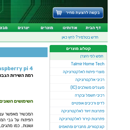
בקשה להצעת מחיר
דף הבית
אודותינו
מוצרים
יצרנים
מבצע
חדש בטלמיר?
לחץ כאן
קטלוג מוצרים
חפש לפי היצרן
Talmir Home Tech
raspberry pi 4 בישר
מוצרי פיתוח לאלקטרוניקה
רמת השירות הגבוה
רכיבי אלקטרוניקה
מעגלים משולבים (IC)
רכיבי חשמל ובקרה
השימושים השונים ל berry Pi
לדים ורכיבים אופטיים
פתרונות זיווד לאלקטרוניקה
המכשיר מאפשר עבודה
פתרונות קירור לאלקטרוניקה
הפיתוח על גבי המכ
ושונות, כמו מתגים,
קונקטורים, מחברים ומתאמים