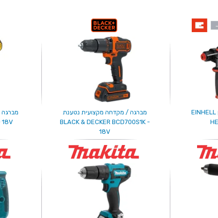
גוף פטישון מקצועי נטען EINHELL
מברגה / מקדחה מקצועית נטענת
מברגה 
 18V
BLACK & DECKER BCD700S1K -
HE
18V