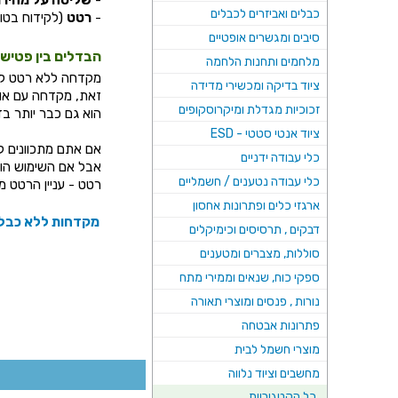
-
שליטה על מהיר
כבלים ואביזרים לכבלים
-
רטט
(לקידוח בטון
סיבים ומגשרים אופטיים
הבדלים בין פטיש
מלחמים ותחנות הלחמה
מקדחה ללא רטט לא ד
ציוד בדיקה ומכשירי מדידה
זאת, מקדחה עם אופצ
זכוכיות מגדלת ומיקרוסקופים
הוא גם כבר יותר ב
ציוד אנטי סטטי - ESD
אם אתם מתכוונים לע
כלי עבודה ידניים
אבל אם השימוש הוא
כלי עבודה נטענים / חשמליים
רטט - עניין הרטט מ
ארגזי כלים ופתרונות אחסון
מקדחות ללא כבל
דבקים , תרסיסים וכימיקלים
סוללות, מצברים ומטענים
ספקי כוח, שנאים וממירי מתח
נורות , פנסים ומוצרי תאורה
פתרונות אבטחה
מוצרי חשמל לבית
מחשבים וציוד נלווה
כל הקטגוריות