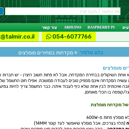
ים
RASPBERRY PI
ARDUINO
צור קשר
@talmir.co.il
054-6077766
בלוג טלמיר
» מקדחות במחירים מומלצים
ם מומלצים
אחת השיקולים בבחירת המקדחה, אבל לא פחות חשוב היצרן - יש חברות ש
עשויה המקדחה אינם מספיק טובים לעבודה ממושכת. אפילו חוט החשמל של 
בה ואיכותית לבין אחת שלא כיף לעבוד איתה. כבר החשמל צריך להיות גמיש 
ז/קופסה בו הכלי מאוחסן.
ם של מקדחה מומלצת
 מומלץ פחות מ-600W
ח
(תלוי בצרכים, אבל מומלץ שיאפשר לעד קוטר 14MM)