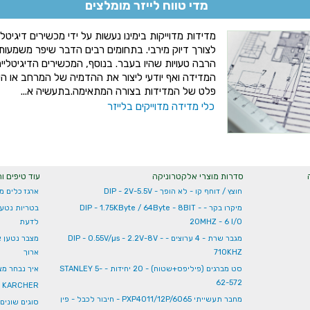
מדי טווח לייזר מומלצים
מדידות מדוייקות בימינו נעשות על ידי מכשירים דיגיטלי
לצורך דיוק מירבי. בתחומים רבים הדבר שיפר משמעות
הרבה טעויות שהיו בעבר. בנוסף, המכשירים הדיגיטליי
המדידה ואף יודעי ליצור את ההדמיה של המרחב או הש
פלט של המדידות בצורה המתאימה.בתעשיה א...
כלי מדידה מדוייקים בלייזר
סדרות מוצרי אלקטרוניקה
עוד טיפים ו
חוצץ / דוחף קו - לא הופך - DIP - 2V-5.5V
ארגז כלים 
מיקרו בקר - DIP - 1.75KByte / 64Byte - 8BIT -
בטריות נטענ
20MHZ - 6 I/O
לדעת
מגבר שרת - 4 ערוצים - DIP - 0.55V/µs - 2.2V-8V -
מצבר נטען א
710KHZ
ארוך
סט מברגים (פיליפס+שטוח) - 20 יחידות - STANLEY 5-
איך נבחר מצ
62-572
KARCHER - כלי עבודה לניקוי ושטיפה קרשר
מחבר תעשייתי PXP4011/12P/6065 - חיבור לכבל - פין
סוגים שונים