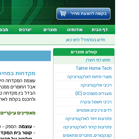
בקשה להצעת מחיר
דף הבית
אודותינו
מוצרים
יצרנים
מבצע
חדש בטלמיר?
לחץ כאן
קטלוג מוצרים
חפש לפי היצרן
Talmir Home Tech
מקדחות במחירי
מוצרי פיתוח לאלקטרוניקה
עוצמת המקדחה היא 
רכיבי אלקטרוניקה
אבל החומרים ממנה 
הבדל בין מקדחה טו
מעגלים משולבים (IC)
ולהכנס בקלות לארג
רכיבי חשמל ובקרה
לדים ורכיבים אופטיים
מאפיינים עיקריי
פתרונות זיווד לאלקטרוניקה
-
עוצמה
: הספק - לא
פתרונות קירור לאלקטרוניקה
-
קוטר בית המקד
קונקטורים, מחברים ומתאמים