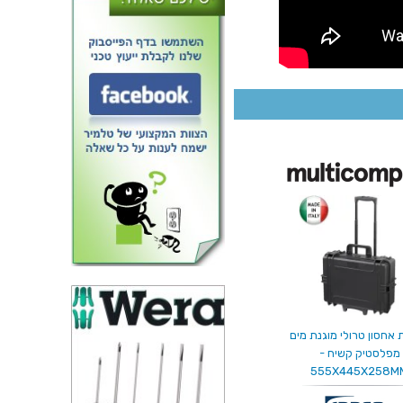
 אחסון טרולי מוגנת מים
מפלסטיק קשיח -
555X445X258M