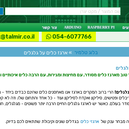
ים
RASPBERRY PI
ARDUINO
צור קשר
@talmir.co.il
054-6077766
בלוג טלמיר
» ארגז כלים על גלגלים
לגלים
ר טוב מארגז כלים מסודר, עם מחיצות ומגירות, עם הרבה כלים איכותיים 
גלגלים!
הרי ברוב המקרים בארגז אנו מאחסנים כלים שהינם כבדים ביחד - מ
דיבלים ופטישים, סיליקון ואקדח לסיליקון ועוד - כל אחד והתחום שלו. וזה לא 
ודר בעולם. כאשר יש לארגז גלגלים החיים הרבה יותר פשוטים - מגלגלים, חונ
ה מבחר ענק של
ארגזי כלים
בגדלים שונים וקיבולת שתתאים לכם בדיוק.