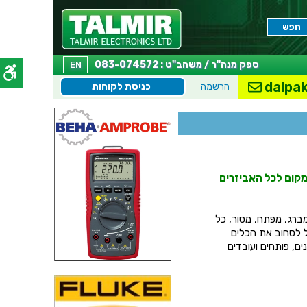
ספק מנה"ר / משהב"ט : 083-074572
EN
dalpak
הרשמה
כניסת לקוחות
ומקום לכל האביזרים
ברג, מפתח, מסור, כל
קל לסחוב את הכלים
ים, פותחים ועובדים