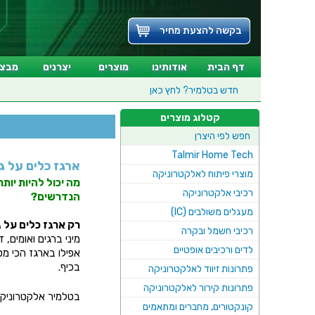
בקשה להצעת מחיר
דף הבית
אודותינו
מוצרים
יצרנים
מבצע
חדש בטלמיר?
לחץ כאן
קטלוג מוצרים
חפש לפי היצרן
Talmir Home Tech
ארגז כלים על ג
מוצרי פיתוח לאלקטרוניקה
מה יכול להיות יות
רכיבי אלקטרוניקה
הנדרשים?
מעגלים משולבים (IC)
רק ארגז כלים על 
רכיבי חשמל ובקרה
מיני ברגים ואומים, 
לדים ורכיבים אופטיים
אפילו בארגז הכי מס
בכיף.
פתרונות זיווד לאלקטרוניקה
פתרונות קירור לאלקטרוניקה
בטלמיר אלקטרוניק
קונקטורים, מחברים ומתאמים