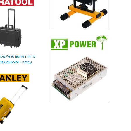
מזוודת אחסון טרולי מקצ
עבודה - 555X428X258MM