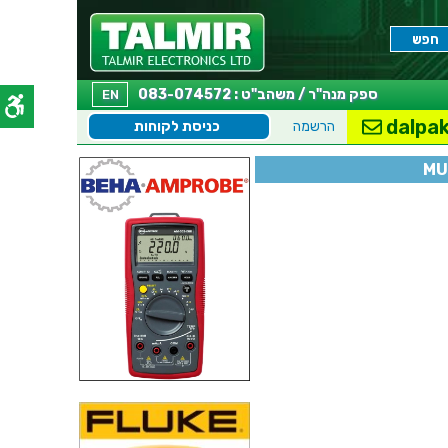
ספק מנה"ר / משהב"ט : 083-074572
EN
dalpak
הרשמה
כניסת לקוחות
MU