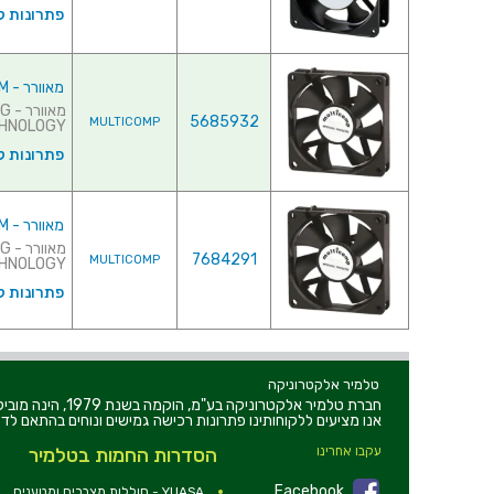
פתרונות ק
מאוורר - 12VDC , 30MMx30MMx10MM
מא
5685932
MULTICOMP
TECHNOLOGY ♦ צריכת
פתרונות ק
מאוורר - 12VDC , 35MMx35MMx10MM
מא
7684291
MULTICOMP
TECHNOLOGY ♦ צר
פתרונות ק
טלמיר אלקטרוניקה
חברת טלמיר אלקט
אנו מציעים ללקוחותינו פתרונות רכישה גמישים ונוחים בהתאם לדר
עקבו אחרינו
הסדרות החמות בטלמיר
Facebook
YUASA - סוללות,מצברים ומטענים