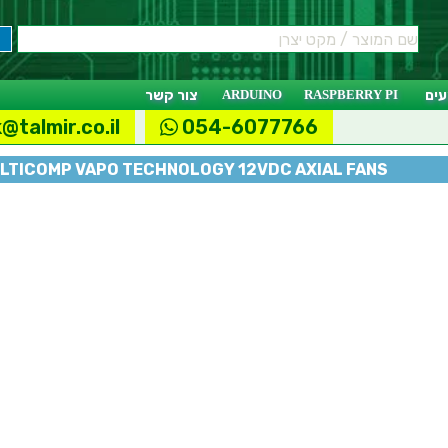
ים
RASPBERRY PI
ARDUINO
צור קשר
@talmir.co.il
054-6077766
LTICOMP VAPO TECHNOLOGY 12VDC AXIAL FANS