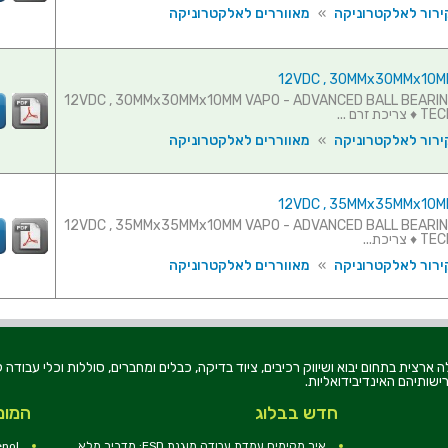
ירור לאלקטרוניקה
»
מאווררים לאלקטרוניקה
וורר - 12VDC , 30MMx30MMx10MM VAPO - ADVANCED BALL BEARING
 זרם ...
ירור לאלקטרוניקה
»
מאווררים לאלקטרוניקה
וורר - 12VDC , 35MMx35MMx10MM VAPO - ADVANCED BALL BEARING
יכת...
ירור לאלקטרוניקה
»
מאווררים לאלקטרוניקה
רוניקה בע"מ, הוקמה בשנת 1979, הינה מובילה ארצית בתחום יבוא ושיווק רכיבים, ציוד בדיקה, כבלים ומחברים, סוללו
ישותיהם האינדיבידואליות.
חדש בבלוג
המומ
איך מקימים עמדת עבודה מוגנת ESD: מדריך מלא
nol