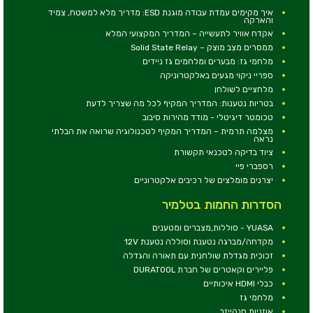
איך מקימים עמדת עבודה מוגנת ESD: מדריך מלא למשטח, צמיד
והארקה
אקדח אוויר לתעשייה – המדריך המקצועי המלא
ממסרים מצב מוצק – Solid State Relay
מלחמי גז: מבערים ומלחמים גז ניידים
ספריי ניקוי מגעים באלקטרוניקה
מלחציים לשולחן
בטריות נטענות: המדריך המקיף לכל מה שצריך לדעת
טכומטר דיגיטלי - מודד מהירות סיבוב
מצלמה תרמית – המדריך המקיף לטכנולוגיה שרואה את הבלתי
נראה
ציוד בדיקה לטכנאי תקשורת
רספברי פיי
יצרנים מומלצים של רכיבים אלקטרוניים
הסדרות החמות בטלמיר
YUASA - סוללות,מצברים ומטענים
מקדחה/מברגה נטענת וסוללה נטענת 12V
זכוכית מגדלת שולחנית עם תאורה והגדלה
פליירים וקאטרים של חברת DURATOOL
כבלי HDMI איכותיים
מלחמי גז
אוזניות סנהייזר