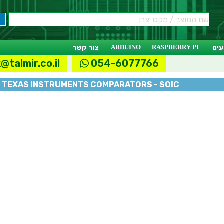
ים
RASPBERRY PI
ARDUINO
צור קשר
@talmir.co.il
054-6077766
TEXAS INSTRUMENTS COMPARATORS - SOIC