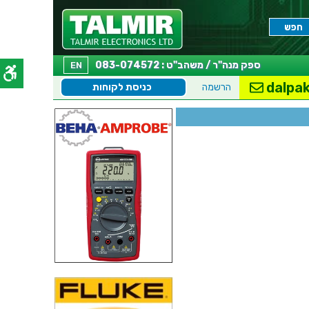
ספק מנה"ר / משהב"ט : 083-074572
EN
dalpak
הרשמה
כניסת לקוחות