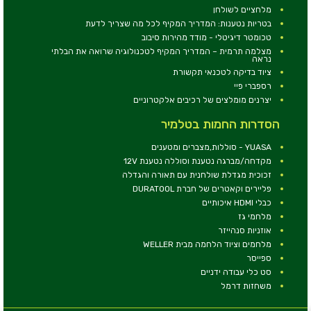
מלחציים לשולחן
בטריות נטענות: המדריך המקיף לכל מה שצריך לדעת
טכומטר דיגיטלי - מודד מהירות סיבוב
מצלמה תרמית – המדריך המקיף לטכנולוגיה שרואה את הבלתי
נראה
ציוד בדיקה לטכנאי תקשורת
רספברי פיי
יצרנים מומלצים של רכיבים אלקטרוניים
הסדרות החמות בטלמיר
YUASA - סוללות,מצברים ומטענים
מקדחה/מברגה נטענת וסוללה נטענת 12V
זכוכית מגדלת שולחנית עם תאורה והגדלה
פליירים וקאטרים של חברת DURATOOL
כבלי HDMI איכותיים
מלחמי גז
אוזניות סנהייזר
מלחמים וציוד הלחמה מבית WELLER
ספייסר
סט כלי עבודה ידניים
משחזות דרמל