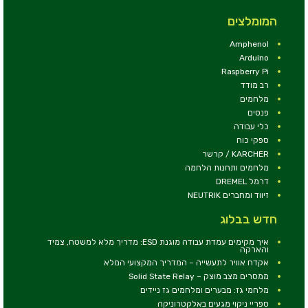
המומלצים
Amphenol
Arduino
Raspberry Pi
רב מודד
מלחמים
פנסים
כלי עבודה
ספקי כוח
KARCHER / קרשר
מלחמים ותחנות הלחמה
דרמל DREMEL
זיווד ומחברים NEUTRIK
חדש בבלוג
איך מקימים עמדת עבודה מוגנת ESD: מדריך מלא למשטח, צמיד
והארקה
אקדח אוויר לתעשייה – המדריך המקצועי המלא
ממסרים מצב מוצק – Solid State Relay
מלחמי גז: מבערים ומלחמים גז ניידים
ספריי ניקוי מגעים באלקטרוניקה