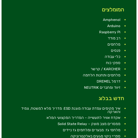
המומלצים
Amphenol
Arduino
Raspberry Pi
רב מודד
מלחמים
פנסים
כלי עבודה
ספקי כוח
KARCHER / קרשר
מלחמים ותחנות הלחמה
דרמל DREMEL
זיווד ומחברים NEUTRIK
חדש בבלוג
איך מקימים עמדת עבודה מוגנת ESD: מדריך מלא למשטח, צמיד
והארקה
אקדח אוויר לתעשייה – המדריך המקצועי המלא
ממסרים מצב מוצק – Solid State Relay
מלחמי גז: מבערים ומלחמים גז ניידים
ספריי ניקוי מגעים באלקטרוניקה