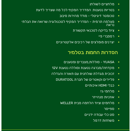
מלחציים לשולחן
בטריות נטענות: המדריך המקיף לכל מה שצריך לדעת
טכומטר דיגיטלי - מודד מהירות סיבוב
מצלמה תרמית – המדריך המקיף לטכנולוגיה שרואה את הבלתי
נראה
ציוד בדיקה לטכנאי תקשורת
רספברי פיי
יצרנים מומלצים של רכיבים אלקטרוניים
הסדרות החמות בטלמיר
YUASA - סוללות,מצברים ומטענים
מקדחה/מברגה נטענת וסוללה נטענת 12V
זכוכית מגדלת שולחנית עם תאורה והגדלה
פליירים וקאטרים של חברת DURATOOL
כבלי HDMI איכותיים
מלחמי גז
אוזניות סנהייזר
מלחמים וציוד הלחמה מבית WELLER
ספייסר
סט כלי עבודה ידניים
משחזות דרמל