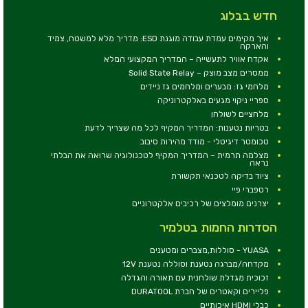
חדש בבלוג
איך מקימים עמדת עבודה מוגנת ESD: מדריך מלא למשטח, צמיד
והארקה
אקדח אוויר לתעשייה – המדריך המקצועי המלא
ממסרים מצב מוצק – Solid State Relay
מלחמי גז: מבערים ומלחמים גז ניידים
ספריי ניקוי מגעים באלקטרוניקה
מלחציים לשולחן
בטריות נטענות: המדריך המקיף לכל מה שצריך לדעת
טכומטר דיגיטלי - מודד מהירות סיבוב
מצלמה תרמית – המדריך המקיף לטכנולוגיה שרואה את הבלתי
נראה
ציוד בדיקה לטכנאי תקשורת
רספברי פיי
יצרנים מומלצים של רכיבים אלקטרוניים
הסדרות החמות בטלמיר
YUASA - סוללות,מצברים ומטענים
מקדחה/מברגה נטענת וסוללה נטענת 12V
זכוכית מגדלת שולחנית עם תאורה והגדלה
פליירים וקאטרים של חברת DURATOOL
כבלי HDMI איכותיים