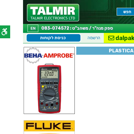
ספק מנה"ר / משהב"ט : 083-074572
EN
dalpak
הרשמה
כניסת לקוחות
PLASTICA