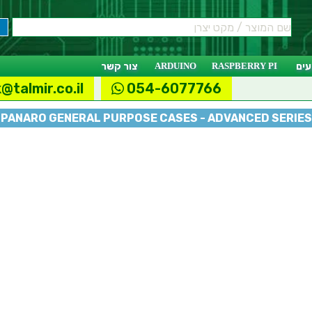
ים
RASPBERRY PI
ARDUINO
צור קשר
@talmir.co.il
054-6077766
 PANARO GENERAL PURPOSE CASES - ADVANCED SERIES