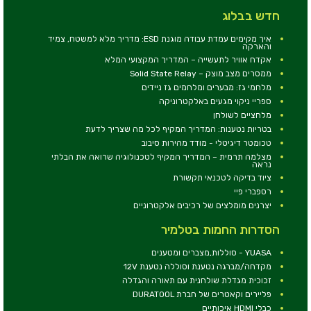
חדש בבלוג
איך מקימים עמדת עבודה מוגנת ESD: מדריך מלא למשטח, צמיד
והארקה
אקדח אוויר לתעשייה – המדריך המקצועי המלא
ממסרים מצב מוצק – Solid State Relay
מלחמי גז: מבערים ומלחמים גז ניידים
ספריי ניקוי מגעים באלקטרוניקה
מלחציים לשולחן
בטריות נטענות: המדריך המקיף לכל מה שצריך לדעת
טכומטר דיגיטלי - מודד מהירות סיבוב
מצלמה תרמית – המדריך המקיף לטכנולוגיה שרואה את הבלתי
נראה
ציוד בדיקה לטכנאי תקשורת
רספברי פיי
יצרנים מומלצים של רכיבים אלקטרוניים
הסדרות החמות בטלמיר
YUASA - סוללות,מצברים ומטענים
מקדחה/מברגה נטענת וסוללה נטענת 12V
זכוכית מגדלת שולחנית עם תאורה והגדלה
פליירים וקאטרים של חברת DURATOOL
כבלי HDMI איכותיים