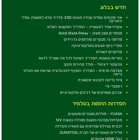
חדש בבלוג
איך מקימים עמדת עבודה מוגנת ESD: מדריך מלא למשטח, צמיד
והארקה
אקדח אוויר לתעשייה – המדריך המקצועי המלא
ממסרים מצב מוצק – Solid State Relay
מלחמי גז: מבערים ומלחמים גז ניידים
ספריי ניקוי מגעים באלקטרוניקה
מלחציים לשולחן
בטריות נטענות: המדריך המקיף לכל מה שצריך לדעת
טכומטר דיגיטלי - מודד מהירות סיבוב
מצלמה תרמית – המדריך המקיף לטכנולוגיה שרואה את הבלתי
נראה
ציוד בדיקה לטכנאי תקשורת
רספברי פיי
יצרנים מומלצים של רכיבים אלקטרוניים
הסדרות החמות בטלמיר
YUASA - סוללות,מצברים ומטענים
מקדחה/מברגה נטענת וסוללה נטענת 12V
זכוכית מגדלת שולחנית עם תאורה והגדלה
פליירים וקאטרים של חברת DURATOOL
כבלי HDMI איכותיים