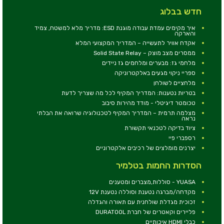
חדש בבלוג
איך מקימים עמדת עבודה מוגנת ESD: מדריך מלא למשטח, צמיד
והארקה
אקדח אוויר לתעשייה – המדריך המקצועי המלא
ממסרים מצב מוצק – Solid State Relay
מלחמי גז: מבערים ומלחמים גז ניידים
ספריי ניקוי מגעים באלקטרוניקה
מלחציים לשולחן
בטריות נטענות: המדריך המקיף לכל מה שצריך לדעת
טכומטר דיגיטלי - מודד מהירות סיבוב
מצלמה תרמית – המדריך המקיף לטכנולוגיה שרואה את הבלתי
נראה
ציוד בדיקה לטכנאי תקשורת
רספברי פיי
יצרנים מומלצים של רכיבים אלקטרוניים
הסדרות החמות בטלמיר
YUASA - סוללות,מצברים ומטענים
מקדחה/מברגה נטענת וסוללה נטענת 12V
זכוכית מגדלת שולחנית עם תאורה והגדלה
פליירים וקאטרים של חברת DURATOOL
כבלי HDMI איכותיים