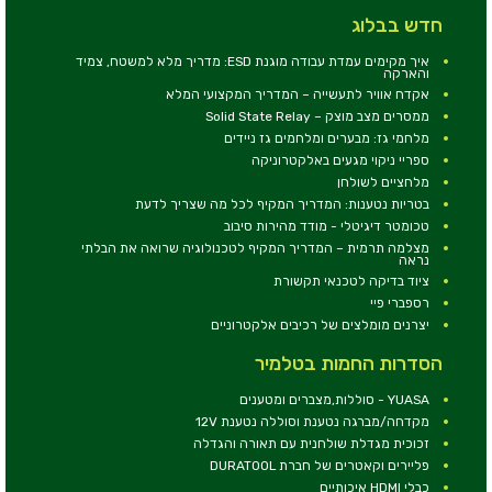
חדש בבלוג
איך מקימים עמדת עבודה מוגנת ESD: מדריך מלא למשטח, צמיד
והארקה
אקדח אוויר לתעשייה – המדריך המקצועי המלא
ממסרים מצב מוצק – Solid State Relay
מלחמי גז: מבערים ומלחמים גז ניידים
ספריי ניקוי מגעים באלקטרוניקה
מלחציים לשולחן
בטריות נטענות: המדריך המקיף לכל מה שצריך לדעת
טכומטר דיגיטלי - מודד מהירות סיבוב
מצלמה תרמית – המדריך המקיף לטכנולוגיה שרואה את הבלתי
נראה
ציוד בדיקה לטכנאי תקשורת
רספברי פיי
יצרנים מומלצים של רכיבים אלקטרוניים
הסדרות החמות בטלמיר
YUASA - סוללות,מצברים ומטענים
מקדחה/מברגה נטענת וסוללה נטענת 12V
זכוכית מגדלת שולחנית עם תאורה והגדלה
פליירים וקאטרים של חברת DURATOOL
כבלי HDMI איכותיים