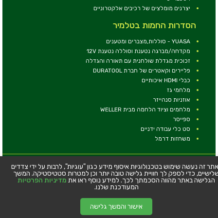
יצרנים מומלצים של רכיבים אלקטרוניים
הסדרות החמות בטלמיר
YUASA - סוללות,מצברים ומטענים
מקדחה/מברגה נטענת וסוללה נטענת 12V
זכוכית מגדלת שולחנית עם תאורה והגדלה
פליירים וקאטרים של חברת DURATOOL
כבלי HDMI איכותיים
מלחמי גז
אוזניות סנהייזר
מלחמים וציוד הלחמה מבית WELLER
ספייסר
סט כלי עבודה ידניים
משחזות דרמל
© כל הזכויות שמורות - טלמיר אלקטרוניקה בע''מ
תר זה נעשה שימוש בטכנולוגיות איסוף מידע כגון "עוגיות", לרבות על ידי צדדים
לישיים, כדי לספק לך חוויית גלישה טובה יותר וכן למטרות סטטיסטיקה. המשך
כתובת: דרך העצמאות 63, חיפה
הגלישה באתר מהווה הסכמתך לכך. למידע נוסף ראו את
מדיניות הפרטיות
טלפון:
04-8534564
המעודכנת שלנו.
אישור והמשך גלישה