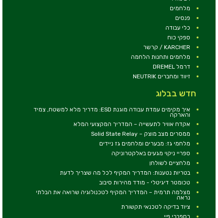
מלחמים
פנסים
כלי עבודה
ספקי כוח
KARCHER / קרשר
מלחמים ותחנות הלחמה
דרמל DREMEL
זיווד ומחברים NEUTRIK
חדש בבלוג
איך מקימים עמדת עבודה מוגנת ESD: מדריך מלא למשטח, צמיד
והארקה
אקדח אוויר לתעשייה – המדריך המקצועי המלא
ממסרים מצב מוצק – Solid State Relay
מלחמי גז: מבערים ומלחמים גז ניידים
ספריי ניקוי מגעים באלקטרוניקה
מלחציים לשולחן
בטריות נטענות: המדריך המקיף לכל מה שצריך לדעת
טכומטר דיגיטלי - מודד מהירות סיבוב
מצלמה תרמית – המדריך המקיף לטכנולוגיה שרואה את הבלתי
נראה
ציוד בדיקה לטכנאי תקשורת
רספברי פיי