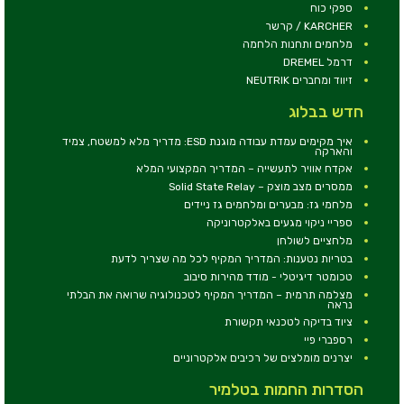
ספקי כוח
KARCHER / קרשר
מלחמים ותחנות הלחמה
דרמל DREMEL
זיווד ומחברים NEUTRIK
חדש בבלוג
איך מקימים עמדת עבודה מוגנת ESD: מדריך מלא למשטח, צמיד
והארקה
אקדח אוויר לתעשייה – המדריך המקצועי המלא
ממסרים מצב מוצק – Solid State Relay
מלחמי גז: מבערים ומלחמים גז ניידים
ספריי ניקוי מגעים באלקטרוניקה
מלחציים לשולחן
בטריות נטענות: המדריך המקיף לכל מה שצריך לדעת
טכומטר דיגיטלי - מודד מהירות סיבוב
מצלמה תרמית – המדריך המקיף לטכנולוגיה שרואה את הבלתי
נראה
ציוד בדיקה לטכנאי תקשורת
רספברי פיי
יצרנים מומלצים של רכיבים אלקטרוניים
הסדרות החמות בטלמיר