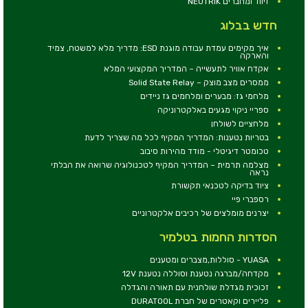
זיווד ומחברים NEUTRIK
חדש בבלוג
איך מקימים עמדת עבודה מוגנת ESD: מדריך מלא למשטח, צמיד
והארקה
אקדח אוויר לתעשייה – המדריך המקצועי המלא
ממסרים מצב מוצק – Solid State Relay
מלחמי גז: מבערים ומלחמים גז ניידים
ספריי ניקוי מגעים באלקטרוניקה
מלחציים לשולחן
בטריות נטענות: המדריך המקיף לכל מה שצריך לדעת
טכומטר דיגיטלי - מודד מהירות סיבוב
מצלמה תרמית – המדריך המקיף לטכנולוגיה שרואה את הבלתי
נראה
ציוד בדיקה לטכנאי תקשורת
רספברי פיי
יצרנים מומלצים של רכיבים אלקטרוניים
הסדרות החמות בטלמיר
YUASA - סוללות,מצברים ומטענים
מקדחה/מברגה נטענת וסוללה נטענת 12V
זכוכית מגדלת שולחנית עם תאורה והגדלה
פליירים וקאטרים של חברת DURATOOL