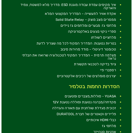
איך מקימים עמדת עבודה מוגנת ESD: מדריך מלא למשטח, צמיד
והארקה
אקדח אוויר לתעשייה – המדריך המקצועי המלא
ממסרים מצב מוצק – Solid State Relay
מלחמי גז: מבערים ומלחמים גז ניידים
ספריי ניקוי מגעים באלקטרוניקה
מלחציים לשולחן
בטריות נטענות: המדריך המקיף לכל מה שצריך לדעת
טכומטר דיגיטלי - מודד מהירות סיבוב
מצלמה תרמית – המדריך המקיף לטכנולוגיה שרואה את הבלתי
נראה
ציוד בדיקה לטכנאי תקשורת
רספברי פיי
יצרנים מומלצים של רכיבים אלקטרוניים
הסדרות החמות בטלמיר
YUASA - סוללות,מצברים ומטענים
מקדחה/מברגה נטענת וסוללה נטענת 12V
זכוכית מגדלת שולחנית עם תאורה והגדלה
פליירים וקאטרים של חברת DURATOOL
כבלי HDMI איכותיים
מלחמי גז
אוזניות סנהייזר