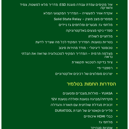
איך מקימים עמדת עבודה מוגנת ESD: מדריך מלא למשטח, צמיד
והארקה
אקדח אוויר לתעשייה – המדריך המקצועי המלא
ממסרים מצב מוצק – Solid State Relay
מלחמי גז: מבערים ומלחמים גז ניידים
ספריי ניקוי מגעים באלקטרוניקה
מלחציים לשולחן
בטריות נטענות: המדריך המקיף לכל מה שצריך לדעת
טכומטר דיגיטלי - מודד מהירות סיבוב
מצלמה תרמית – המדריך המקיף לטכנולוגיה שרואה את הבלתי
נראה
ציוד בדיקה לטכנאי תקשורת
רספברי פיי
יצרנים מומלצים של רכיבים אלקטרוניים
הסדרות החמות בטלמיר
YUASA - סוללות,מצברים ומטענים
מקדחה/מברגה נטענת וסוללה נטענת 12V
זכוכית מגדלת שולחנית עם תאורה והגדלה
פליירים וקאטרים של חברת DURATOOL
כבלי HDMI איכותיים
מלחמי גז
אוזניות סנהייזר