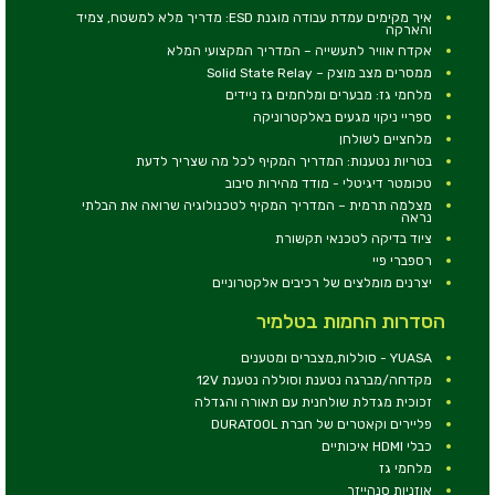
איך מקימים עמדת עבודה מוגנת ESD: מדריך מלא למשטח, צמיד
והארקה
אקדח אוויר לתעשייה – המדריך המקצועי המלא
ממסרים מצב מוצק – Solid State Relay
מלחמי גז: מבערים ומלחמים גז ניידים
ספריי ניקוי מגעים באלקטרוניקה
מלחציים לשולחן
בטריות נטענות: המדריך המקיף לכל מה שצריך לדעת
טכומטר דיגיטלי - מודד מהירות סיבוב
מצלמה תרמית – המדריך המקיף לטכנולוגיה שרואה את הבלתי
נראה
ציוד בדיקה לטכנאי תקשורת
רספברי פיי
יצרנים מומלצים של רכיבים אלקטרוניים
הסדרות החמות בטלמיר
YUASA - סוללות,מצברים ומטענים
מקדחה/מברגה נטענת וסוללה נטענת 12V
זכוכית מגדלת שולחנית עם תאורה והגדלה
פליירים וקאטרים של חברת DURATOOL
כבלי HDMI איכותיים
מלחמי גז
אוזניות סנהייזר