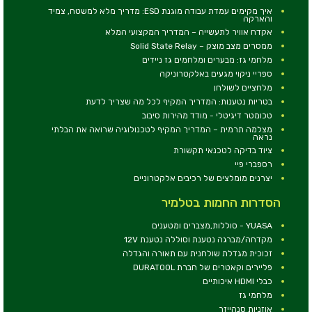
איך מקימים עמדת עבודה מוגנת ESD: מדריך מלא למשטח, צמיד
והארקה
אקדח אוויר לתעשייה – המדריך המקצועי המלא
ממסרים מצב מוצק – Solid State Relay
מלחמי גז: מבערים ומלחמים גז ניידים
ספריי ניקוי מגעים באלקטרוניקה
מלחציים לשולחן
בטריות נטענות: המדריך המקיף לכל מה שצריך לדעת
טכומטר דיגיטלי - מודד מהירות סיבוב
מצלמה תרמית – המדריך המקיף לטכנולוגיה שרואה את הבלתי
נראה
ציוד בדיקה לטכנאי תקשורת
רספברי פיי
יצרנים מומלצים של רכיבים אלקטרוניים
הסדרות החמות בטלמיר
YUASA - סוללות,מצברים ומטענים
מקדחה/מברגה נטענת וסוללה נטענת 12V
זכוכית מגדלת שולחנית עם תאורה והגדלה
פליירים וקאטרים של חברת DURATOOL
כבלי HDMI איכותיים
מלחמי גז
אוזניות סנהייזר