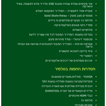
איך מקימים עמדת עבודה מוגנת ESD: מדריך מלא למשטח, צמיד
והארקה
אקדח אוויר לתעשייה – המדריך המקצועי המלא
ממסרים מצב מוצק – Solid State Relay
מלחמי גז: מבערים ומלחמים גז ניידים
ספריי ניקוי מגעים באלקטרוניקה
מלחציים לשולחן
בטריות נטענות: המדריך המקיף לכל מה שצריך לדעת
טכומטר דיגיטלי - מודד מהירות סיבוב
מצלמה תרמית – המדריך המקיף לטכנולוגיה שרואה את הבלתי
נראה
ציוד בדיקה לטכנאי תקשורת
רספברי פיי
יצרנים מומלצים של רכיבים אלקטרוניים
הסדרות החמות בטלמיר
YUASA - סוללות,מצברים ומטענים
מקדחה/מברגה נטענת וסוללה נטענת 12V
זכוכית מגדלת שולחנית עם תאורה והגדלה
פליירים וקאטרים של חברת DURATOOL
כבלי HDMI איכותיים
מלחמי גז
אוזניות סנהייזר