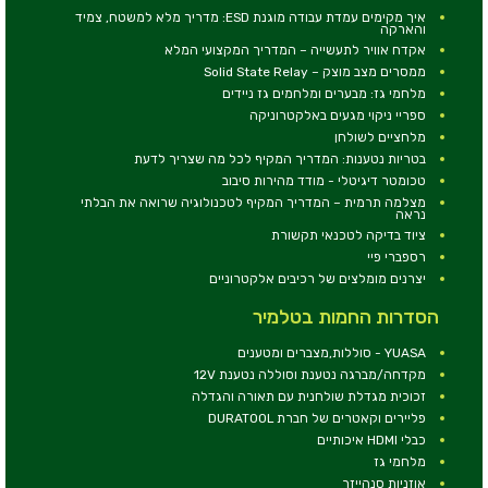
איך מקימים עמדת עבודה מוגנת ESD: מדריך מלא למשטח, צמיד
והארקה
אקדח אוויר לתעשייה – המדריך המקצועי המלא
ממסרים מצב מוצק – Solid State Relay
מלחמי גז: מבערים ומלחמים גז ניידים
ספריי ניקוי מגעים באלקטרוניקה
מלחציים לשולחן
בטריות נטענות: המדריך המקיף לכל מה שצריך לדעת
טכומטר דיגיטלי - מודד מהירות סיבוב
מצלמה תרמית – המדריך המקיף לטכנולוגיה שרואה את הבלתי
נראה
ציוד בדיקה לטכנאי תקשורת
רספברי פיי
יצרנים מומלצים של רכיבים אלקטרוניים
הסדרות החמות בטלמיר
YUASA - סוללות,מצברים ומטענים
מקדחה/מברגה נטענת וסוללה נטענת 12V
זכוכית מגדלת שולחנית עם תאורה והגדלה
פליירים וקאטרים של חברת DURATOOL
כבלי HDMI איכותיים
מלחמי גז
אוזניות סנהייזר