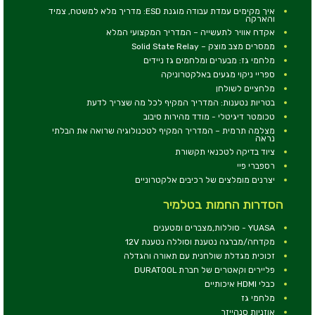
איך מקימים עמדת עבודה מוגנת ESD: מדריך מלא למשטח, צמיד
והארקה
אקדח אוויר לתעשייה – המדריך המקצועי המלא
ממסרים מצב מוצק – Solid State Relay
מלחמי גז: מבערים ומלחמים גז ניידים
ספריי ניקוי מגעים באלקטרוניקה
מלחציים לשולחן
בטריות נטענות: המדריך המקיף לכל מה שצריך לדעת
טכומטר דיגיטלי - מודד מהירות סיבוב
מצלמה תרמית – המדריך המקיף לטכנולוגיה שרואה את הבלתי
נראה
ציוד בדיקה לטכנאי תקשורת
רספברי פיי
יצרנים מומלצים של רכיבים אלקטרוניים
הסדרות החמות בטלמיר
YUASA - סוללות,מצברים ומטענים
מקדחה/מברגה נטענת וסוללה נטענת 12V
זכוכית מגדלת שולחנית עם תאורה והגדלה
פליירים וקאטרים של חברת DURATOOL
כבלי HDMI איכותיים
מלחמי גז
אוזניות סנהייזר