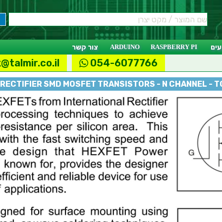
ים
RASPBERRY PI
ARDUINO
צור קשר
@talmir.co.il
054-6077766
RECTIFIER SMD MOSFET TRANSISTORS - N CHANNEL - 