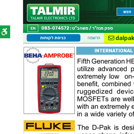
ספק מנה"ר / משהב"ט : 083-074572
EN
dalpak
הרשמה
כניסת לקוחות
INTERNATIONAL 