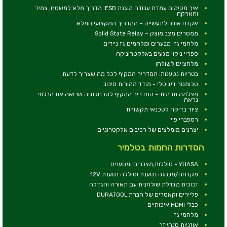
איך מקימים עמדת עבודה מוגנת ESD: מדריך מלא למשטח, צמיד
והארקה
אקדח אוויר לתעשייה – המדריך המקצועי המלא
ממסרים מצב מוצק – Solid State Relay
מלחמי גז: מבערים ומלחמים גז ניידים
ספריי ניקוי מגעים באלקטרוניקה
מלחציים לשולחן
בטריות נטענות: המדריך המקיף לכל מה שצריך לדעת
טכומטר דיגיטלי - מודד מהירות סיבוב
מצלמה תרמית – המדריך המקיף לטכנולוגיה שרואה את הבלתי
נראה
ציוד בדיקה לטכנאי תקשורת
רספברי פיי
יצרנים מומלצים של רכיבים אלקטרוניים
הסדרות החמות בטלמיר
YUASA - סוללות,מצברים ומטענים
מקדחה/מברגה נטענת וסוללה נטענת 12V
זכוכית מגדלת שולחנית עם תאורה והגדלה
פליירים וקאטרים של חברת DURATOOL
כבלי HDMI איכותיים
מלחמי גז
אוזניות סנהייזר