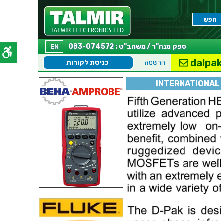
ספק מנה"ר / משהב"ט : 083-074572
EN
dalpak
הרשמה
כניסת לקוחות
INTERNATIONAL 