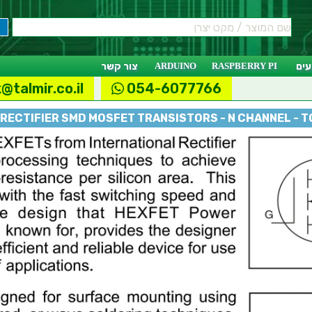
ים
RASPBERRY PI
ARDUINO
צור קשר
@talmir.co.il
054-6077766
RECTIFIER SMD MOSFET TRANSISTORS - N CHANNEL - 